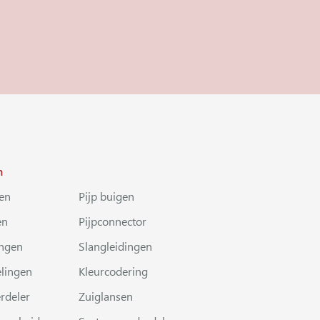
n
en
Pijp buigen
en
Pijpconnector
ingen
Slangleidingen
lingen
Kleurcodering
rdeler
Zuiglansen