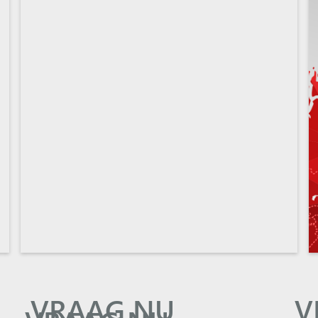
VRAAG NU
V