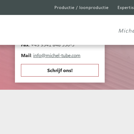
Productie / loonproductie
Experti
Michel Tube
Engineering GmbH
Industriepark A81
Falk-Müller-Straße 30
Miche
97941 Tauberbischofsheim
Telefoon
:
+49 9341 848 550-0
Fax
: +49 9341 848 550-5
Mail
:
info@michel-tube.com
Schrijf ons!