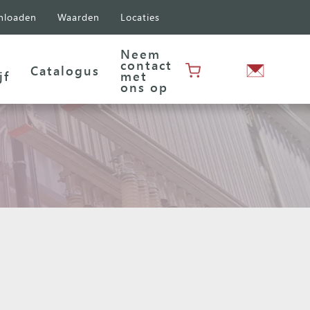
nloaden
Waarden
Locaties
Neem
contact
Catalogus
jf
met
ons op