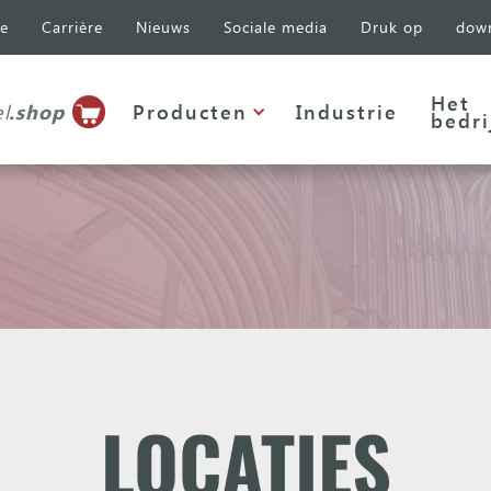
se
Carrière
Nieuws
Sociale media
Druk op
dow
Het
l
.shop
Producten
Industrie
bedri
LOCATIES