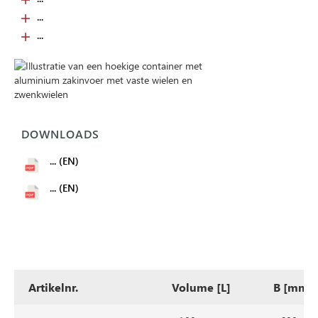
...
...
DOWNLOADS
... (EN)
... (EN)
Artikelnr.
Volume [L]
B [mm]